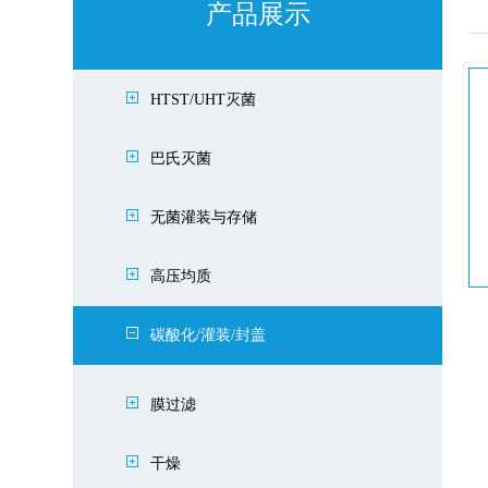
产品展示
HTST/UHT灭菌
巴氏灭菌
无菌灌装与存储
高压均质
碳酸化/灌装/封盖
膜过滤
干燥