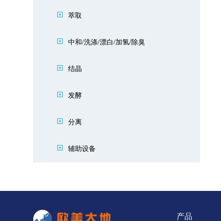
萃取
中和/洗涤/漂白/加氢/除臭
结晶
发酵
分离
辅助设备
产品