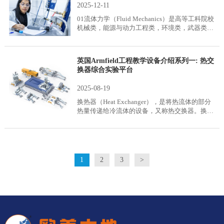
学家路易·巴斯德于 1864 年发明。原理是用低于
2025-12-11
100°C 的短暂加热，进行消毒，以杀死液体中的
01流体力学（Fluid Mechanics）是高等工科院校
微生物，使食物在不变质的状况下延长保存时
机械类，能源与动力工程类，环境类，武器类，
间。
工程力学类各专业的主要技术基础课程，流体力
学实验是其教学中必不可少的重要环节。流体力
学实验教学的目的在于:加强学生对流体运动现
英国Armfield工程教学设备介绍系列一: 热交
象的感性认识; 验证流体力学原理,提高理论分析
换器综合实验平台
的能力; 培养学生的基本实验技能,学会测量流动
参数和使用基本仪器,了解流体力学现代量测技
2025-08-19
术; 培养学生严谨踏实的科学精神和创新意识。
英国 Armfield 为全球高校用户提供工程教学实验
换热器（Heat Exchanger），是将热流体的部分
解决方案已超过 50 年。
热量传递给冷流体的设备，又称热交换器。换热
器是化工、石油、动力、食品及其它许多工业部
门的通用设备，在生产中占有重要地位。
1
2
3
>