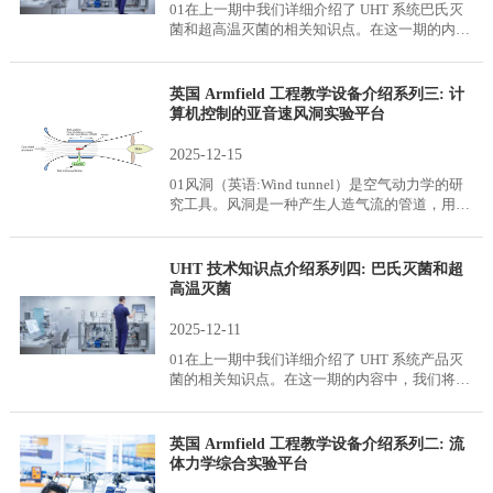
01在上一期中我们详细介绍了 UHT 系统巴氏灭
菌和超高温灭菌的相关知识点。在这一期的内容
中，我们将详细介绍 UHT 配套均质机的相关内
容，并解答如何在 UHT 系统中选择配套的均质
机。02均质机2.1 均质机的定义均质机是一种实
英国 Armfield 工程教学设备介绍系列三: 计
验室或工业设备，用于分解和均匀分布液体混合
算机控制的亚音速风洞实验平台
物中的颗粒，形成稳定均匀的乳液、悬浮液或溶
液。均质化是许多领域的关键过程，包括食品和
2025-12-15
饮料生产、制药、生物技术和材料科学。它用于
01风洞（英语:Wind tunnel）是空气动力学的研
处理组织、细胞、土壤、植物等物质，以及奶
究工具。风洞是一种产生人造气流的管道，用于
油、乳液或牛奶等乳化产品。
研究空气流经物体所产生的气动效应。风洞除了
主要应用于汽车、飞行器、导弹（尤其是巡航导
弹、空对空导弹等）设计领域，也适用于建筑
UHT 技术知识点介绍系列四: 巴氏灭菌和超
物、高速列车、船舰的空气阻力、耐热与抗压试
高温灭菌
验等。
2025-12-11
01在上一期中我们详细介绍了 UHT 系统产品灭
菌的相关知识点。在这一期的内容中，我们将详
细介绍巴氏灭菌和超高温灭菌的相关内容，并解
答日常生活中关于巴氏奶和超高温灭菌奶该如何
选择的疑问。02巴氏灭菌2.1 巴氏灭菌的定义巴
英国 Armfield 工程教学设备介绍系列二: 流
氏灭菌（Pasteurization），也称为巴氏杀菌法、
体力学综合实验平台
低温杀菌法，是一种食物保存方法，由法国生物