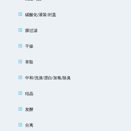
碳酸化/灌装/封盖
膜过滤
干燥
萃取
中和/洗涤/漂白/加氢/除臭
结晶
发酵
分离