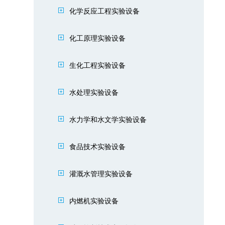
化学反应工程实验设备
化工原理实验设备
生化工程实验设备
水处理实验设备
水力学和水文学实验设备
食品技术实验设备
灌溉水管理实验设备
内燃机实验设备