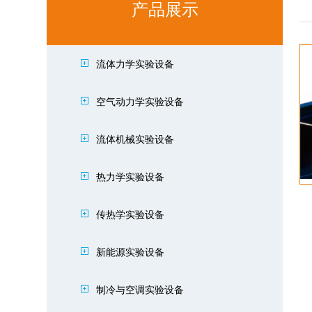
产品展示
流体力学实验设备
空气动力学实验设备
流体机械实验设备
热力学实验设备
传热学实验设备
新能源实验设备
制冷与空调实验设备