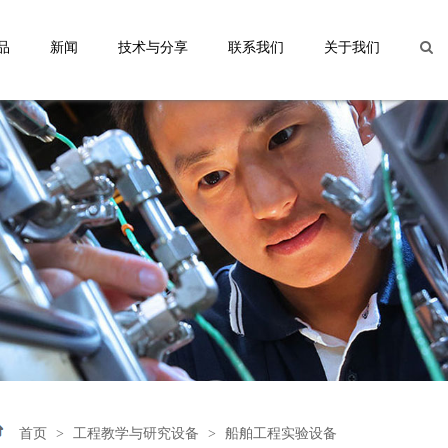
品
新闻
技术与分享
联系我们
关于我们
首页
>
工程教学与研究设备
>
船舶工程实验设备