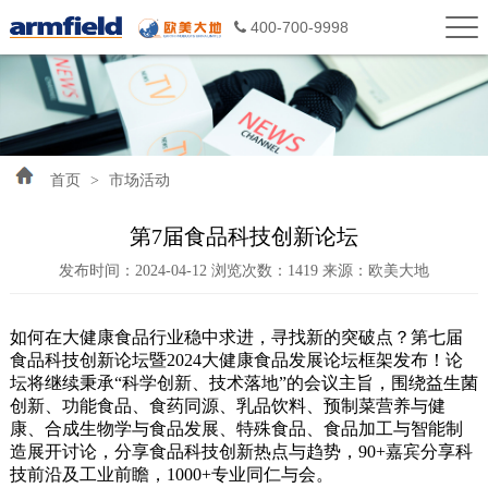
400-700-9998
首页
>
市场活动
第7届食品科技创新论坛
发布时间：2024-04-12 浏览次数：1419 来源：欧美大地
如何在大健康
食品
行业稳中求进，寻找新的突破点？第七届
食品科技
创新论坛暨2024大健康食品发展论坛框架发布！论
坛将继续秉承“科学创新、技术落地”的会议主旨，围绕
益生菌
创新、
功能食品
、食药同源、
乳品饮料
、
预制菜
营养与健
康、合成
生物
学与食品发展、特殊食品、
食品加工
与智能制
造展开讨论，分享食品科技创新
热点
与趋势，90+嘉宾分享科
技前沿及工业前瞻，1000+专业
同仁
与会。